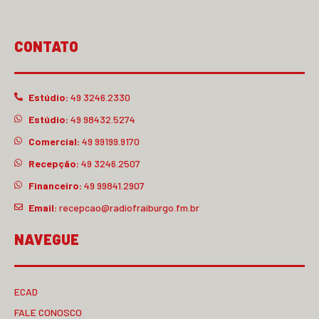
CONTATO
Estúdio:
49 3246.2330
Estúdio:
49 98432.5274
Comercial:
49 99199.9170
Recepção:
49 3246.2507
Financeiro:
49 99841.2907
Email:
recepcao@radiofraiburgo.fm.br
NAVEGUE
ECAD
FALE CONOSCO