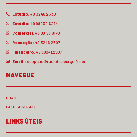
Estúdio:
49 3246.2330
Estúdio:
49 98432.5274
Comercial:
49 99199.9170
Recepção:
49 3246.2507
Financeiro:
49 99841.2907
Email:
recepcao@radiofraiburgo.fm.br
NAVEGUE
ECAD
FALE CONOSCO
LINKS ÚTEIS