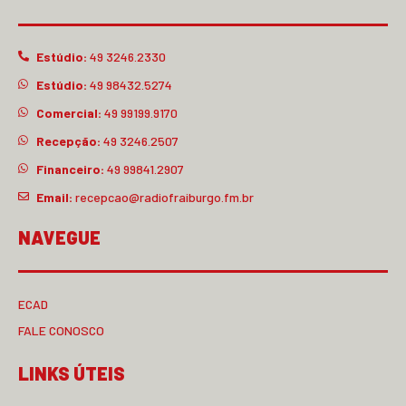
Estúdio:
49 3246.2330
Estúdio:
49 98432.5274
Comercial:
49 99199.9170
Recepção:
49 3246.2507
Financeiro:
49 99841.2907
Email:
recepcao@radiofraiburgo.fm.br
NAVEGUE
ECAD
FALE CONOSCO
LINKS ÚTEIS