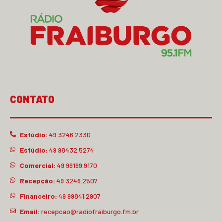
CONTATO
Estúdio:
49 3246.2330
Estúdio:
49 98432.5274
Comercial:
49 99199.9170
Recepção:
49 3246.2507
Financeiro:
49 99841.2907
Email:
recepcao@radiofraiburgo.fm.br