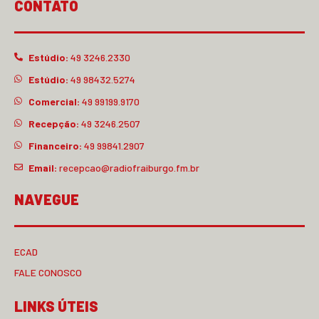
CONTATO
Estúdio:
49 3246.2330
Estúdio:
49 98432.5274
Comercial:
49 99199.9170
Recepção:
49 3246.2507
Financeiro:
49 99841.2907
Email:
recepcao@radiofraiburgo.fm.br
NAVEGUE
ECAD
FALE CONOSCO
LINKS ÚTEIS