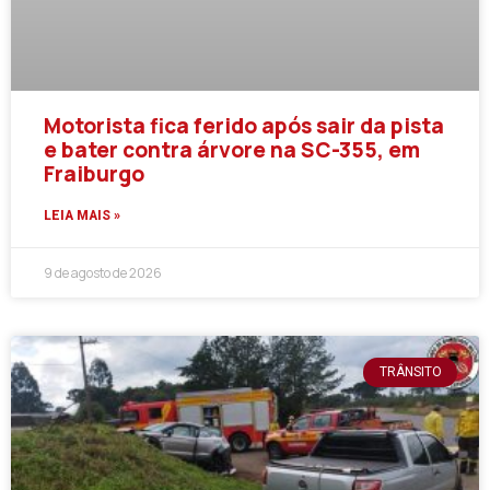
Motorista fica ferido após sair da pista
e bater contra árvore na SC-355, em
Fraiburgo
LEIA MAIS »
9 de agosto de 2026
TRÂNSITO