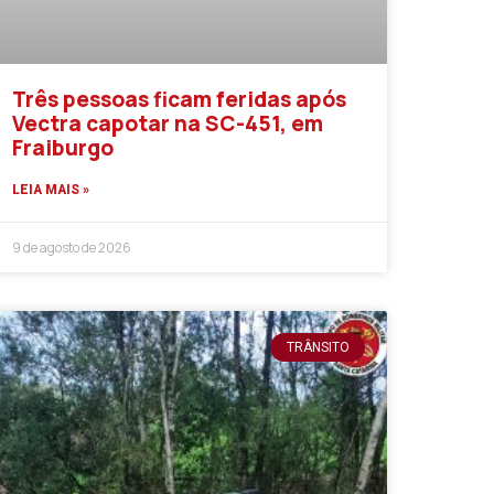
Três pessoas ficam feridas após
Vectra capotar na SC-451, em
Fraiburgo
LEIA MAIS »
9 de agosto de 2026
TRÂNSITO