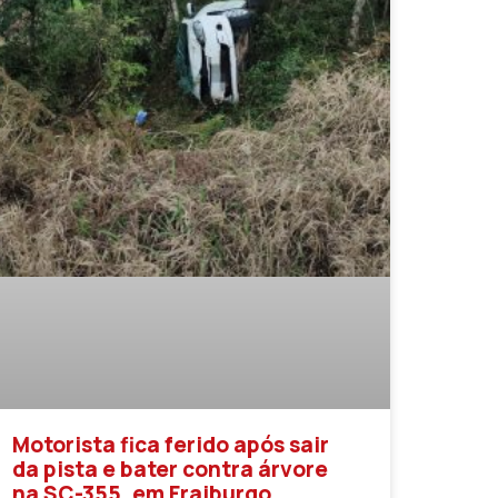
Motorista fica ferido após sair
da pista e bater contra árvore
na SC-355, em Fraiburgo