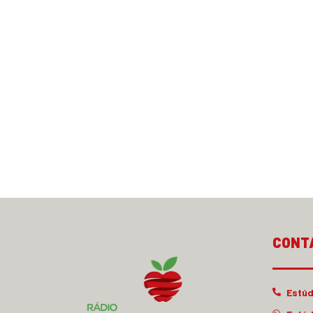
CONT
Estúd