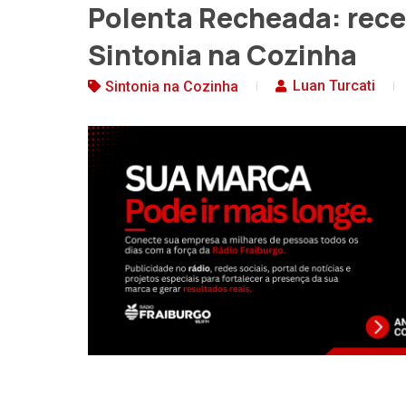
Polenta Recheada: recei
Sintonia na Cozinha
Luan Turcati
Sintonia na Cozinha