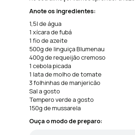
Anote os ingredientes:
1,5l de água
1 xícara de fubá
1 fio de azeite
500g de linguiça Blumenau
400g de requeijão cremoso
1 cebola picada
1 lata de molho de tomate
3 folhinhas de manjericão
Sal a gosto
Tempero verde a gosto
150g de mussarela
Ouça o modo de preparo: