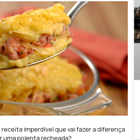
receita imperdível que vai fazer a diferença
er uma polenta recheada?