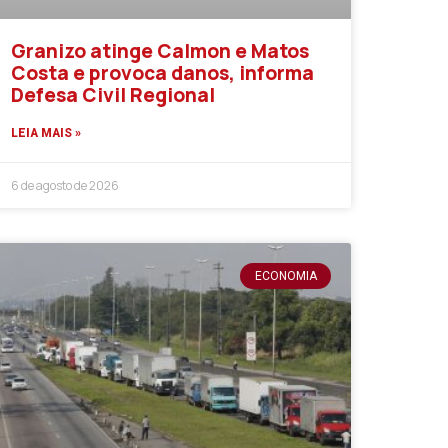
Granizo atinge Calmon e Matos
Costa e provoca danos, informa
Defesa Civil Regional
LEIA MAIS »
6 de agosto de 2026
ECONOMIA