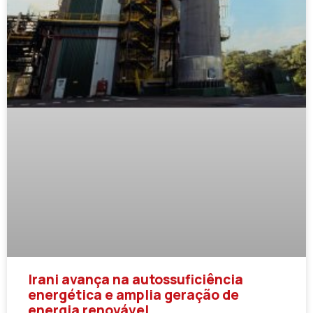
Irani avança na autossuficiência
energética e amplia geração de
energia renovável