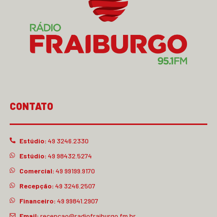
CONTATO
Estúdio:
49 3246.2330
Estúdio:
49 98432.5274
Comercial:
49 99199.9170
Recepção:
49 3246.2507
Financeiro:
49 99841.2907
Email:
recepcao@radiofraiburgo.fm.br