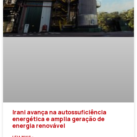
Irani avança na autossuficiência
energética e amplia geração de
energia renovável