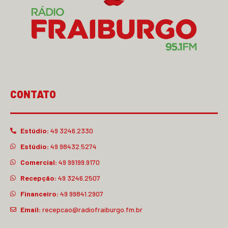
CONTATO
Estúdio:
49 3246.2330
Estúdio:
49 98432.5274
Comercial:
49 99199.9170
Recepção:
49 3246.2507
Financeiro:
49 99841.2907
Email:
recepcao@radiofraiburgo.fm.br