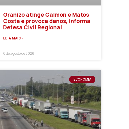
Granizo atinge Calmon e Matos
Costa e provoca danos, informa
Defesa Civil Regional
LEIA MAIS »
6 de agosto de 2026
ECONOMIA