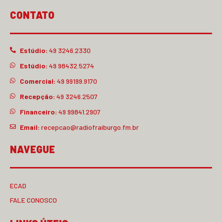
CONTATO
Estúdio:
49 3246.2330
Estúdio:
49 98432.5274
Comercial:
49 99199.9170
Recepção:
49 3246.2507
Financeiro:
49 99841.2907
Email:
recepcao@radiofraiburgo.fm.br
NAVEGUE
ECAD
FALE CONOSCO