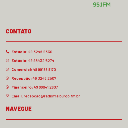
CONTATO
Estúdio:
49 3246.2330
Estúdio:
49 98432.5274
Comercial:
49 99199.9170
Recepção:
49 3246.2507
Financeiro:
49 99841.2907
Email:
recepcao@radiofraiburgo.fm.br
NAVEGUE