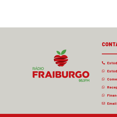
CONT
Estúd
Estúd
Comer
Rece
Finan
Email