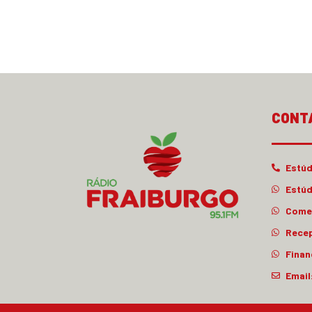
CONT
Estúd
Estúd
Comer
Rece
Finan
Email