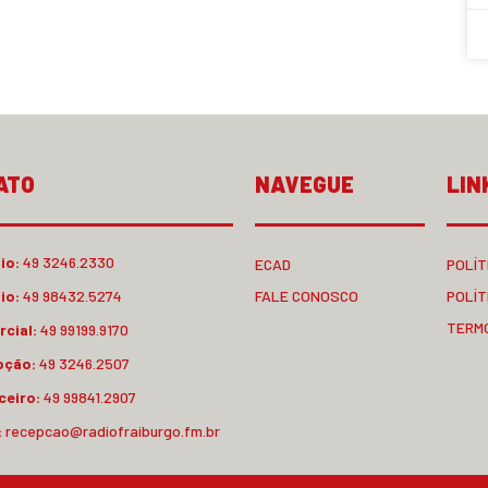
ATO
NAVEGUE
LIN
io:
49 3246.2330
ECAD
POLÍT
io:
49 98432.5274
FALE CONOSCO
POLÍT
TERM
cial:
49 99199.9170
pção:
49 3246.2507
ceiro:
49 99841.2907
:
recepcao@radiofraiburgo.fm.br