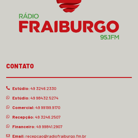
CONTATO
Estúdio:
49 3246.2330
Estúdio:
49 98432.5274
Comercial:
49 99199.9170
Recepção:
49 3246.2507
Financeiro:
49 99841.2907
Email:
recepcao@radiofraiburgo.fm.br