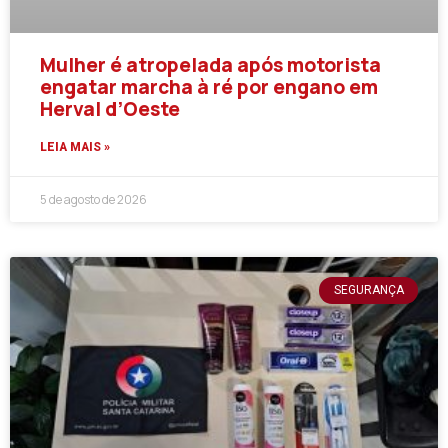
Mulher é atropelada após motorista
engatar marcha à ré por engano em
Herval d’Oeste
LEIA MAIS »
5 de agosto de 2026
SEGURANÇA