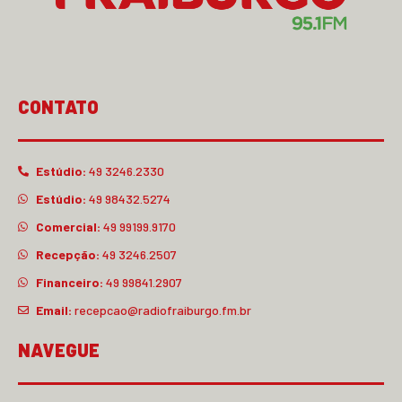
CONTATO
Estúdio:
49 3246.2330
Estúdio:
49 98432.5274
Comercial:
49 99199.9170
Recepção:
49 3246.2507
Financeiro:
49 99841.2907
Email:
recepcao@radiofraiburgo.fm.br
NAVEGUE