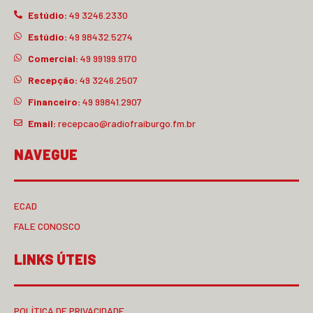
Estúdio:
49 3246.2330
Estúdio:
49 98432.5274
Comercial:
49 99199.9170
Recepção:
49 3246.2507
Financeiro:
49 99841.2907
Email:
recepcao@radiofraiburgo.fm.br
NAVEGUE
ECAD
FALE CONOSCO
LINKS ÚTEIS
POLÍTICA DE PRIVACIDADE