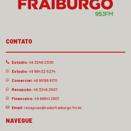
CONTATO
Estúdio:
49 3246.2330
Estúdio:
49 98432.5274
Comercial:
49 99199.9170
Recepção:
49 3246.2507
Financeiro:
49 99841.2907
Email:
recepcao@radiofraiburgo.fm.br
NAVEGUE