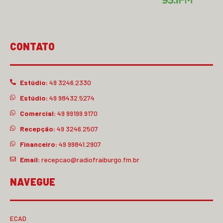
CONTATO
Estúdio:
49 3246.2330
Estúdio:
49 98432.5274
Comercial:
49 99199.9170
Recepção:
49 3246.2507
Financeiro:
49 99841.2907
Email:
recepcao@radiofraiburgo.fm.br
NAVEGUE
ECAD