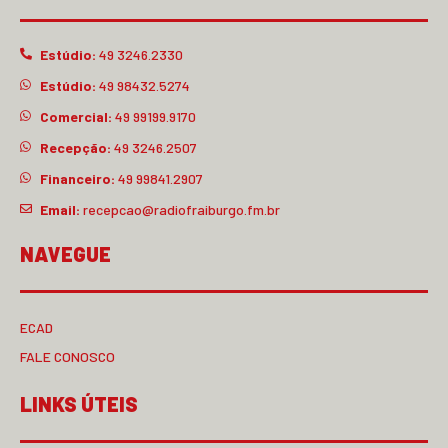
Estúdio:
49 3246.2330
Estúdio:
49 98432.5274
Comercial:
49 99199.9170
Recepção:
49 3246.2507
Financeiro:
49 99841.2907
Email:
recepcao@radiofraiburgo.fm.br
NAVEGUE
ECAD
FALE CONOSCO
LINKS ÚTEIS