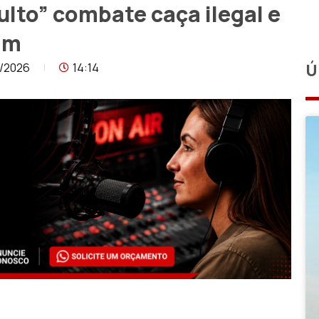
lto” combate caça ilegal e
am
6/2026
14:14
Ú