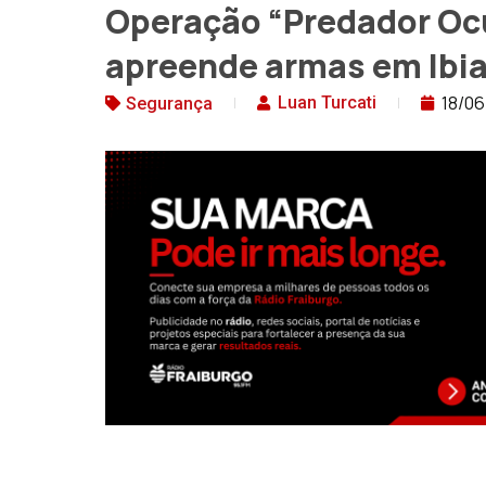
Operação “Predador Ocu
apreende armas em Ibi
18/0
Luan Turcati
Segurança