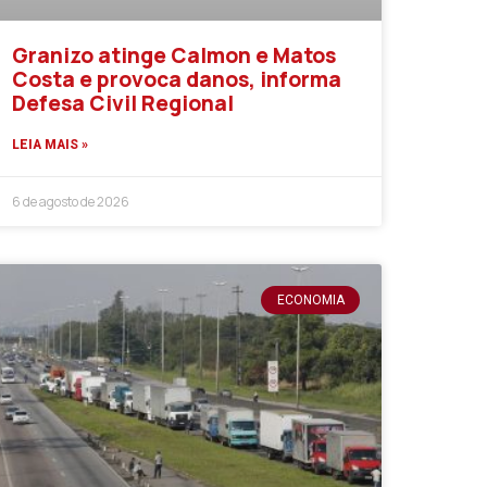
Granizo atinge Calmon e Matos
Costa e provoca danos, informa
Defesa Civil Regional
LEIA MAIS »
6 de agosto de 2026
ECONOMIA