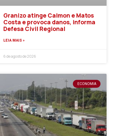
Granizo atinge Calmon e Matos
Costa e provoca danos, informa
Defesa Civil Regional
LEIA MAIS »
6 de agosto de 2026
ECONOMIA