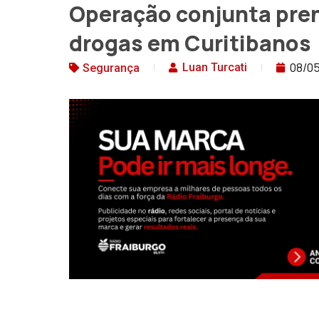
Operação conjunta prend
drogas em Curitibanos
08/0
Luan Turcati
Segurança