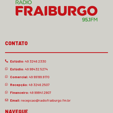
CONTATO
Estúdio:
49 3246.2330
Estúdio:
49 98432.5274
Comercial:
49 99199.9170
Recepção:
49 3246.2507
Financeiro:
49 99841.2907
Email:
recepcao@radiofraiburgo.fm.br
NAVEGUE