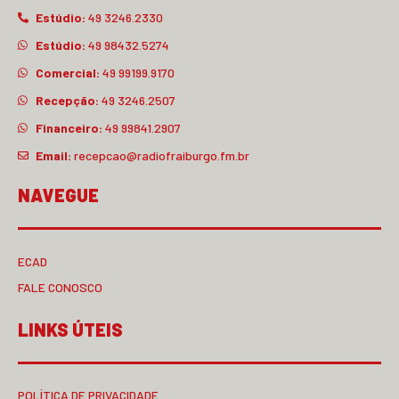
Estúdio:
49 3246.2330
Estúdio:
49 98432.5274
Comercial:
49 99199.9170
Recepção:
49 3246.2507
Financeiro:
49 99841.2907
Email:
recepcao@radiofraiburgo.fm.br
NAVEGUE
ECAD
FALE CONOSCO
LINKS ÚTEIS
POLÍTICA DE PRIVACIDADE