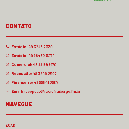
CONTATO
Estúdio:
49 3246.2330
Estúdio:
49 98432.5274
Comercial:
49 99199.9170
Recepção:
49 3246.2507
Financeiro:
49 99841.2907
Email:
recepcao@radiofraiburgo.fm.br
NAVEGUE
ECAD