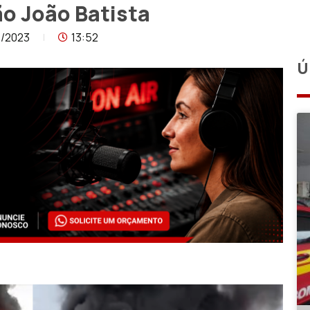
o João Batista
7/2023
13:52
Ú