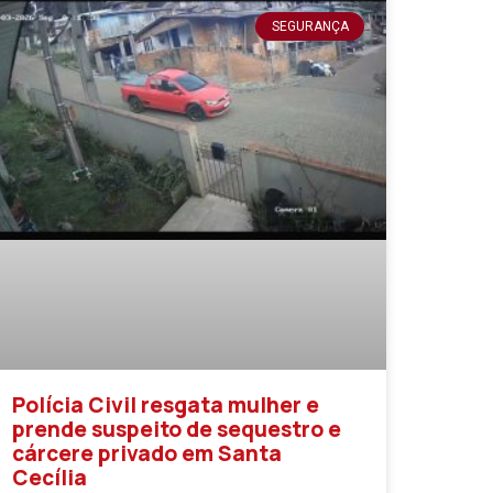
SEGURANÇA
Polícia Civil resgata mulher e
prende suspeito de sequestro e
cárcere privado em Santa
Cecília