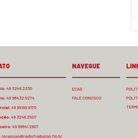
ATO
NAVEGUE
LIN
io:
49 3246.2330
ECAD
POLÍT
io:
49 98432.5274
FALE CONOSCO
POLÍT
TERM
cial:
49 99199.9170
pção:
49 3246.2507
ceiro:
49 99841.2907
:
recepcao@radiofraiburgo.fm.br