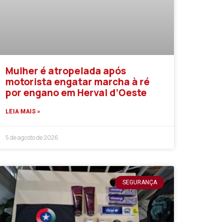
Mulher é atropelada após
motorista engatar marcha à ré
por engano em Herval d’Oeste
LEIA MAIS »
5 de agosto de 2026
SEGURANÇA