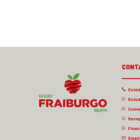
CONT
Estúd
Estúd
Comer
Rece
Finan
Email