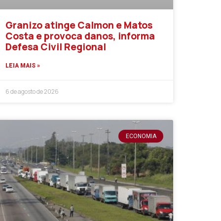
Granizo atinge Calmon e Matos
Costa e provoca danos, informa
Defesa Civil Regional
LEIA MAIS »
6 de agosto de 2026
ECONOMIA