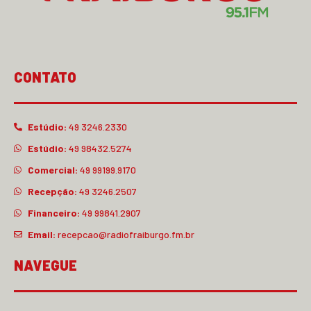
CONTATO
Estúdio:
49 3246.2330
Estúdio:
49 98432.5274
Comercial:
49 99199.9170
Recepção:
49 3246.2507
Financeiro:
49 99841.2907
Email:
recepcao@radiofraiburgo.fm.br
NAVEGUE