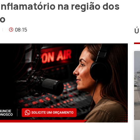
inflamatório na região dos
so
08:15
Ú