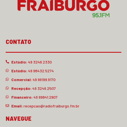
CONTATO
Estúdio:
49 3246.2330
Estúdio:
49 98432.5274
Comercial:
49 99199.9170
Recepção:
49 3246.2507
Financeiro:
49 99841.2907
Email:
recepcao@radiofraiburgo.fm.br
NAVEGUE