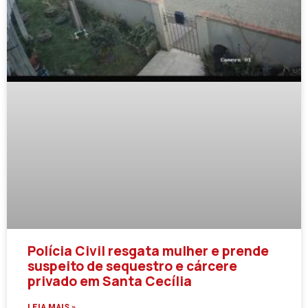
Polícia Civil resgata mulher e prende
suspeito de sequestro e cárcere
privado em Santa Cecília
LEIA MAIS »