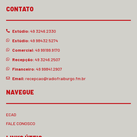
CONTATO
Estúdio:
49 3246.2330
Estúdio:
49 98432.5274
Comercial:
49 99199.9170
Recepção:
49 3246.2507
Financeiro:
49 99841.2907
Email:
recepcao@radiofraiburgo.fm.br
NAVEGUE
ECAD
FALE CONOSCO