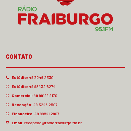
CONTATO
Estúdio:
49 3246.2330
Estúdio:
49 98432.5274
Comercial:
49 99199.9170
Recepção:
49 3246.2507
Financeiro:
49 99841.2907
Email:
recepcao@radiofraiburgo.fm.br