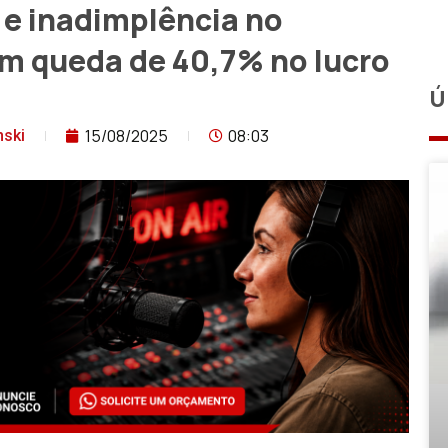
 e inadimplência no
m queda de 40,7% no lucro
Ú
15/08/2025
08:03
nski