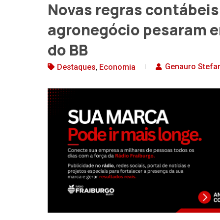
Novas regras contábeis
agronegócio pesaram e
do BB
,
Genauro Stefa
Destaques
Economia