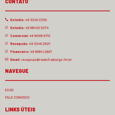
CONTATO
Estúdio:
49 3246.2330
Estúdio:
49 98432.5274
Comercial:
49 99199.9170
Recepção:
49 3246.2507
Financeiro:
49 99841.2907
Email:
recepcao@radiofraiburgo.fm.br
NAVEGUE
ECAD
FALE CONOSCO
LINKS ÚTEIS