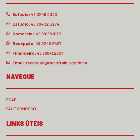
Estúdio:
49 3246.2330
Estúdio:
49 98432.5274
Comercial:
49 99199.9170
Recepção:
49 3246.2507
Financeiro:
49 99841.2907
Email:
recepcao@radiofraiburgo.fm.br
NAVEGUE
ECAD
FALE CONOSCO
LINKS ÚTEIS