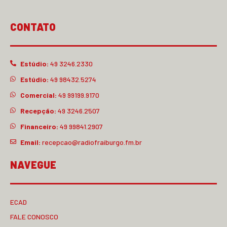
CONTATO
Estúdio:
49 3246.2330
Estúdio:
49 98432.5274
Comercial:
49 99199.9170
Recepção:
49 3246.2507
Financeiro:
49 99841.2907
Email:
recepcao@radiofraiburgo.fm.br
NAVEGUE
ECAD
FALE CONOSCO