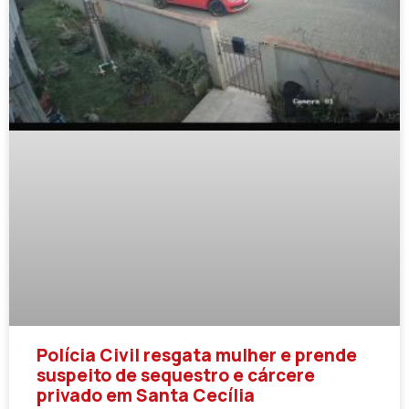
Polícia Civil resgata mulher e prende
suspeito de sequestro e cárcere
privado em Santa Cecília