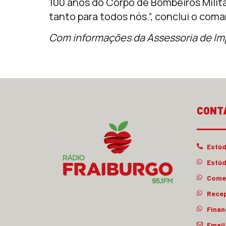
100 anos do Corpo de Bombeiros Milit
tanto para todos nós.”, conclui o com
Com informações da Assessoria de I
CONT
Estúd
Estúd
Comer
Rece
Finan
Email