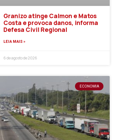
Granizo atinge Calmon e Matos
Costa e provoca danos, informa
Defesa Civil Regional
LEIA MAIS »
6 de agosto de 2026
ECONOMIA