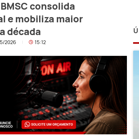
 CBMSC consolida
l e mobiliza maior
da década
Ú
05/2026
15:12