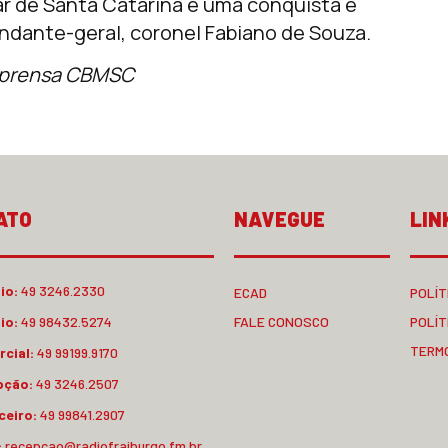
ar de Santa Catarina é uma conquista e
andante-geral, coronel Fabiano de Souza.
mprensa CBMSC
ATO
NAVEGUE
LIN
io:
49 3246.2330
ECAD
POLÍT
io:
49 98432.5274
FALE CONOSCO
POLÍT
TERM
cial:
49 99199.9170
pção:
49 3246.2507
ceiro:
49 99841.2907
:
recepcao@radiofraiburgo.fm.br