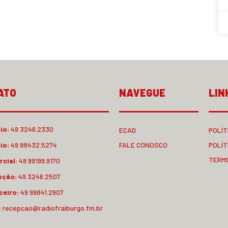
ATO
NAVEGUE
LIN
io:
49 3246.2330
ECAD
POLÍT
io:
49 98432.5274
FALE CONOSCO
POLÍT
TERM
cial:
49 99199.9170
pção:
49 3246.2507
ceiro:
49 99841.2907
:
recepcao@radiofraiburgo.fm.br