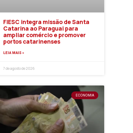
FIESC integra missão de Santa
Catarina ao Paraguai para
ampliar comércio e promover
portos catarinenses
LEIA MAIS »
7 de agosto de 2026
ECONOMIA