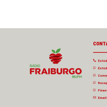
CONT
Estúd
Estúd
Comer
Rece
Finan
Email