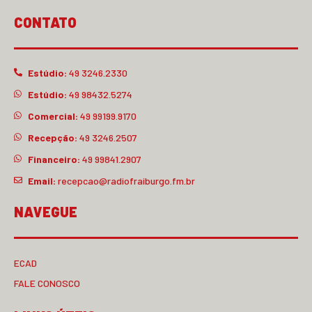
CONTATO
Estúdio:
49 3246.2330
Estúdio:
49 98432.5274
Comercial:
49 99199.9170
Recepção:
49 3246.2507
Financeiro:
49 99841.2907
Email:
recepcao@radiofraiburgo.fm.br
NAVEGUE
ECAD
FALE CONOSCO