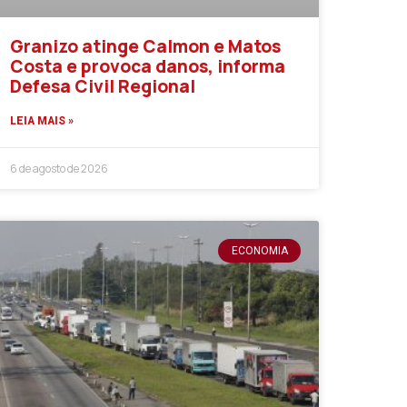
Granizo atinge Calmon e Matos
Costa e provoca danos, informa
Defesa Civil Regional
LEIA MAIS »
6 de agosto de 2026
ECONOMIA