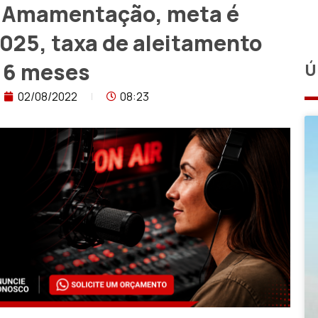
e Amamentação, meta é
025, taxa de aleitamento
s 6 meses
Ú
02/08/2022
08:23