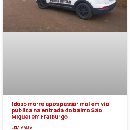
Idoso morre após passar mal em via
pública na entrada do bairro São
Miguel em Fraiburgo
LEIA MAIS »