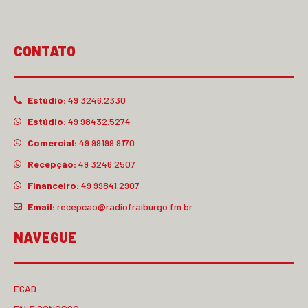
CONTATO
Estúdio:
49 3246.2330
Estúdio:
49 98432.5274
Comercial:
49 99199.9170
Recepção:
49 3246.2507
Financeiro:
49 99841.2907
Email:
recepcao@radiofraiburgo.fm.br
NAVEGUE
ECAD