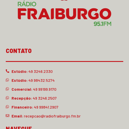
CONTATO
Estúdio:
49 3246.2330
Estúdio:
49 98432.5274
Comercial:
49 99199.9170
Recepção:
49 3246.2507
Financeiro:
49 99841.2907
Email:
recepcao@radiofraiburgo.fm.br
NAVEGUE