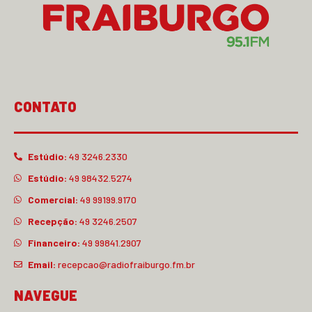
CONTATO
Estúdio:
49 3246.2330
Estúdio:
49 98432.5274
Comercial:
49 99199.9170
Recepção:
49 3246.2507
Financeiro:
49 99841.2907
Email:
recepcao@radiofraiburgo.fm.br
NAVEGUE