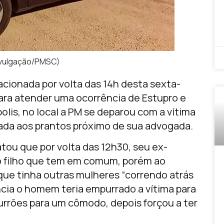
divulgação/PMSC)
i acionada por volta das 14h desta sexta-
para atender uma ocorrência de Estupro e
olis, no local a PM se deparou com a vítima
ada aos prantos próximo de sua advogada.
atou que por volta das 12h30, seu ex-
 o filho que tem em comum, porém ao
ue tinha outras mulheres “correndo atrás
ência o homem teria empurrado a vítima para
rrões para um cômodo, depois forçou a ter