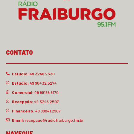
CONTATO
Estúdio:
49 3246.2330
Estúdio:
49 98432.5274
Comercial:
49 99199.9170
Recepção:
49 3246.2507
Financeiro:
49 99841.2907
Email:
recepcao@radiofraiburgo.fm.br
NAVEGUE