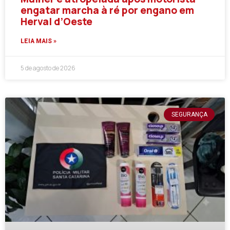
engatar marcha à ré por engano em
Herval d’Oeste
LEIA MAIS »
5 de agosto de 2026
SEGURANÇA