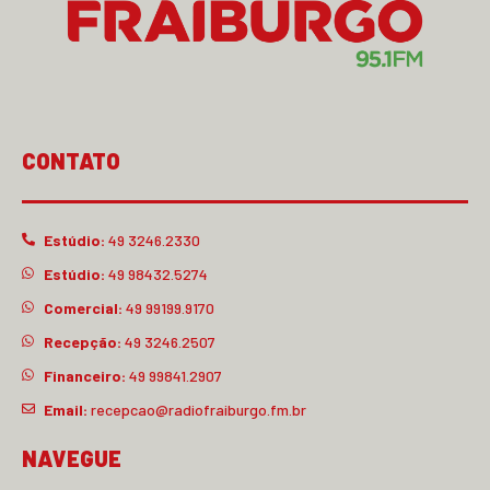
CONTATO
Estúdio:
49 3246.2330
Estúdio:
49 98432.5274
Comercial:
49 99199.9170
Recepção:
49 3246.2507
Financeiro:
49 99841.2907
Email:
recepcao@radiofraiburgo.fm.br
NAVEGUE