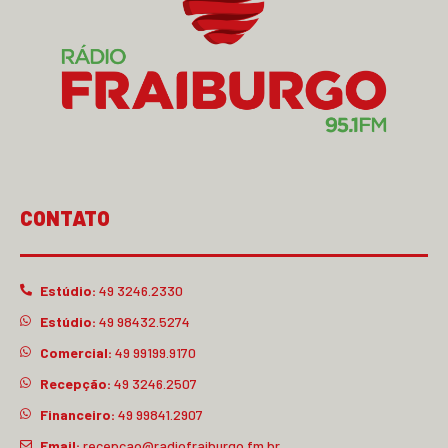
CONTATO
Estúdio:
49 3246.2330
Estúdio:
49 98432.5274
Comercial:
49 99199.9170
Recepção:
49 3246.2507
Financeiro:
49 99841.2907
Email:
recepcao@radiofraiburgo.fm.br