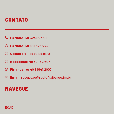
CONTATO
Estúdio:
49 3246.2330
Estúdio:
49 98432.5274
Comercial:
49 99199.9170
Recepção:
49 3246.2507
Financeiro:
49 99841.2907
Email:
recepcao@radiofraiburgo.fm.br
NAVEGUE
ECAD