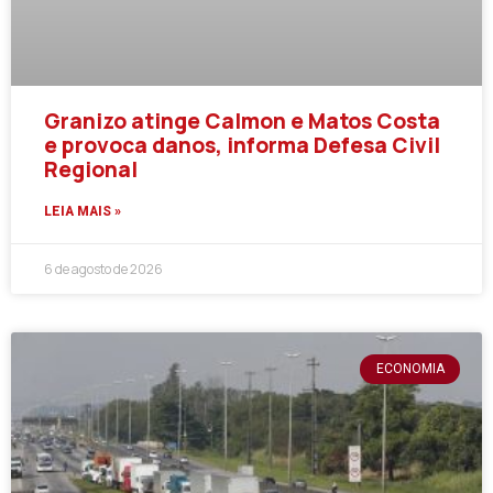
Granizo atinge Calmon e Matos Costa
e provoca danos, informa Defesa Civil
Regional
LEIA MAIS »
6 de agosto de 2026
ECONOMIA