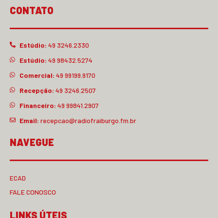
CONTATO
Estúdio:
49 3246.2330
Estúdio:
49 98432.5274
Comercial:
49 99199.9170
Recepção:
49 3246.2507
Financeiro:
49 99841.2907
Email:
recepcao@radiofraiburgo.fm.br
NAVEGUE
ECAD
FALE CONOSCO
LINKS ÚTEIS