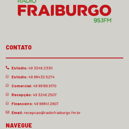
CONTATO
Estúdio:
49 3246.2330
Estúdio:
49 98432.5274
Comercial:
49 99199.9170
Recepção:
49 3246.2507
Financeiro:
49 99841.2907
Email:
recepcao@radiofraiburgo.fm.br
NAVEGUE